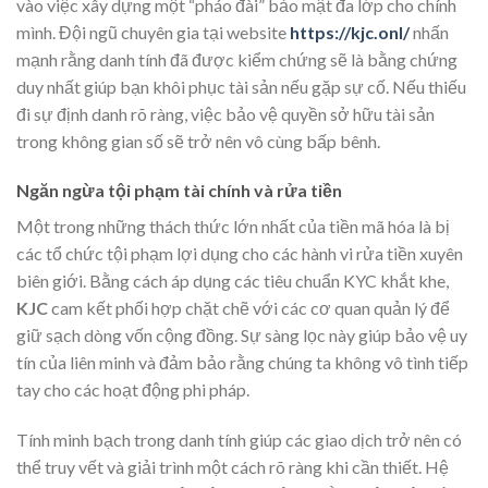
vào việc xây dựng một “pháo đài” bảo mật đa lớp cho chính
mình. Đội ngũ chuyên gia tại website
https://kjc.onl/
nhấn
mạnh rằng danh tính đã được kiểm chứng sẽ là bằng chứng
duy nhất giúp bạn khôi phục tài sản nếu gặp sự cố. Nếu thiếu
đi sự định danh rõ ràng, việc bảo vệ quyền sở hữu tài sản
trong không gian số sẽ trở nên vô cùng bấp bênh.
Ngăn ngừa tội phạm tài chính và rửa tiền
Một trong những thách thức lớn nhất của tiền mã hóa là bị
các tổ chức tội phạm lợi dụng cho các hành vi rửa tiền xuyên
biên giới. Bằng cách áp dụng các tiêu chuẩn KYC khắt khe,
KJC
cam kết phối hợp chặt chẽ với các cơ quan quản lý để
giữ sạch dòng vốn cộng đồng. Sự sàng lọc này giúp bảo vệ uy
tín của liên minh và đảm bảo rằng chúng ta không vô tình tiếp
tay cho các hoạt động phi pháp.
Tính minh bạch trong danh tính giúp các giao dịch trở nên có
thể truy vết và giải trình một cách rõ ràng khi cần thiết. Hệ