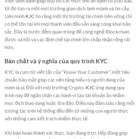
Việc định danh giúp loại bỏ các thực thể ẩn danh có ý đồ xấu,
từ đó tạo ra một môi trường giao dịch lành mạnh và tin cậy.
Liên minh
KJC
tin rằng một thị trường tài chính bền vững chỉ
có thể tồn tại khi mọi thành viên đều sẵn sàng công khai bản
sắc. Đây là bước đệm quan trọng để công nghệ Blockchain
được xã hội và các định chế tài chính lớn chấp nhận rộng rãi
hơn.
Bản chất và ý nghĩa của quy trình KYC
KYC là cụm từ viết tắt của “Know Your Customer”, một tiêu
chuẩn bảo mật giúp các nền tảng hiểu rõ người dùng của
mình là ai. Đối với môi trường Crypto,
KJC
ứng dụng quy
trình này để ngăn chặn các hành vi tạo tài khoản ảo nhằm
mục đích thao túng hoặc lừa đảo. Điều này đảm bảo rằng mỗi
tương tác trên hệ thống đều đến từ những con người thực
với những cam kết trách nhiệm thực tế.
Khi bạn hoàn thành xác thực, bạn đang trực tiếp đóng góp