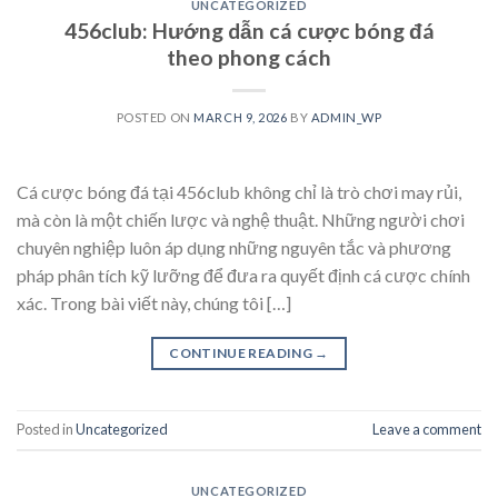
UNCATEGORIZED
456club: Hướng dẫn cá cược bóng đá
theo phong cách
POSTED ON
MARCH 9, 2026
BY
ADMIN_WP
Cá cược bóng đá tại 456club không chỉ là trò chơi may rủi,
mà còn là một chiến lược và nghệ thuật. Những người chơi
chuyên nghiệp luôn áp dụng những nguyên tắc và phương
pháp phân tích kỹ lưỡng để đưa ra quyết định cá cược chính
xác. Trong bài viết này, chúng tôi […]
CONTINUE READING
→
Posted in
Uncategorized
Leave a comment
UNCATEGORIZED