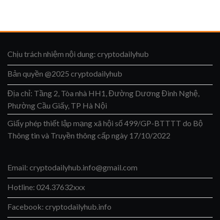
Chịu trách nhiệm nội dung: cryptodailyhub
Bản quyền @2025 cryptodailyhub
Địa chỉ: Tầng 2, Tòa nhà HH1, Đường Dương Đình Nghệ,
Phường Cầu Giấy, TP Hà Nội
Giấy phép thiết lập mạng xã hội số 499/GP-BTTTT do Bộ
Thông tin và Truyền thông cấp ngày 17/10/2022
Email:
cryptodailyhub.info@gmail.com
Hotline: 024.37632xxx
Facebook: cryptodailyhub.info