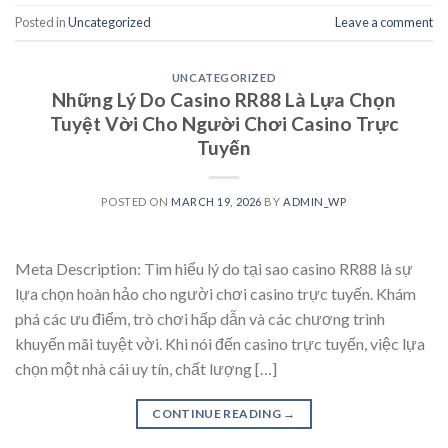
Posted in
Uncategorized
Leave a comment
UNCATEGORIZED
Những Lý Do Casino RR88 Là Lựa Chọn
Tuyệt Vời Cho Người Chơi Casino Trực
Tuyến
POSTED ON
MARCH 19, 2026
BY
ADMIN_WP
Meta Description: Tìm hiểu lý do tại sao casino RR88 là sự
lựa chọn hoàn hảo cho người chơi casino trực tuyến. Khám
phá các ưu điểm, trò chơi hấp dẫn và các chương trình
khuyến mãi tuyệt vời. Khi nói đến casino trực tuyến, việc lựa
chọn một nhà cái uy tín, chất lượng […]
CONTINUE READING
→