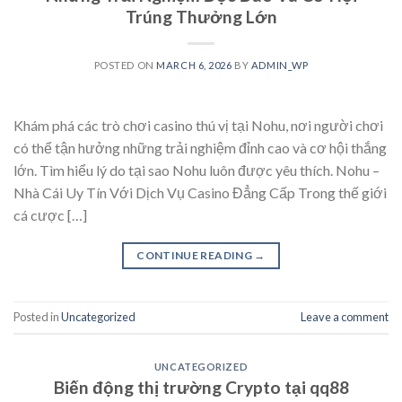
Trúng Thưởng Lớn
POSTED ON
MARCH 6, 2026
BY
ADMIN_WP
Khám phá các trò chơi casino thú vị tại Nohu, nơi người chơi
có thể tận hưởng những trải nghiệm đỉnh cao và cơ hội thắng
lớn. Tìm hiểu lý do tại sao Nohu luôn được yêu thích. Nohu –
Nhà Cái Uy Tín Với Dịch Vụ Casino Đẳng Cấp Trong thế giới
cá cược […]
CONTINUE READING
→
Posted in
Uncategorized
Leave a comment
UNCATEGORIZED
Biến động thị trường Crypto tại qq88