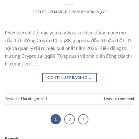
POSTED ON
MARCH 3, 2026
BY
ADMIN_WP
Phân tích chi tiết các yếu tố gây ra sự biến động mạnh mẽ
của thị trường Crypto tại qq88, giúp nhà đầu tư nắm bắt cơ
hội và quản lý rủi ro hiệu quả nhất năm 2026. Biến động thị
trường Crypto tại qq88 Tổng quan về tính biến động của thị
trường tiền […]
CONTINUE READING
→
Posted in
Uncategorized
Leave a comment
1
2
Search