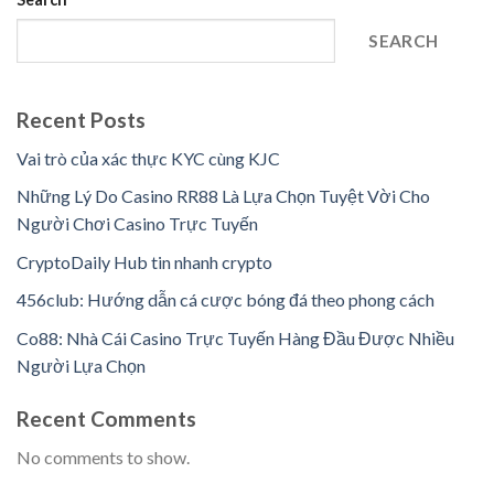
SEARCH
Recent Posts
Vai trò của xác thực KYC cùng KJC
Những Lý Do Casino RR88 Là Lựa Chọn Tuyệt Vời Cho
Người Chơi Casino Trực Tuyến
CryptoDaily Hub tin nhanh crypto
456club: Hướng dẫn cá cược bóng đá theo phong cách
Co88: Nhà Cái Casino Trực Tuyến Hàng Đầu Được Nhiều
Người Lựa Chọn
Recent Comments
No comments to show.