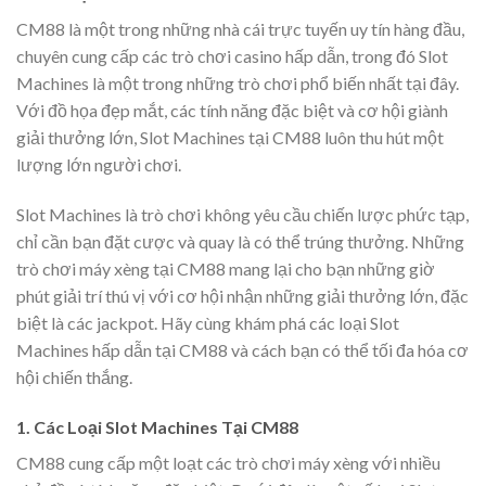
CM88 là một trong những nhà cái trực tuyến uy tín hàng đầu,
chuyên cung cấp các trò chơi casino hấp dẫn, trong đó Slot
Machines là một trong những trò chơi phổ biến nhất tại đây.
Với đồ họa đẹp mắt, các tính năng đặc biệt và cơ hội giành
giải thưởng lớn, Slot Machines tại CM88 luôn thu hút một
lượng lớn người chơi.
Slot Machines là trò chơi không yêu cầu chiến lược phức tạp,
chỉ cần bạn đặt cược và quay là có thể trúng thưởng. Những
trò chơi máy xèng tại CM88 mang lại cho bạn những giờ
phút giải trí thú vị với cơ hội nhận những giải thưởng lớn, đặc
biệt là các jackpot. Hãy cùng khám phá các loại Slot
Machines hấp dẫn tại CM88 và cách bạn có thể tối đa hóa cơ
hội chiến thắng.
1. Các Loại Slot Machines Tại CM88
CM88 cung cấp một loạt các trò chơi máy xèng với nhiều