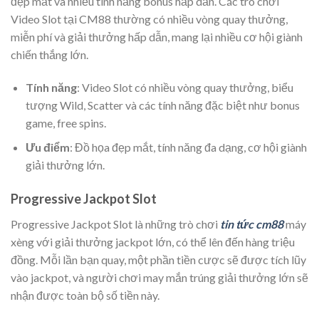
đẹp mắt và nhiều tính năng bonus hấp dẫn. Các trò chơi
Video Slot tại CM88 thường có nhiều vòng quay thưởng,
miễn phí và giải thưởng hấp dẫn, mang lại nhiều cơ hội giành
chiến thắng lớn.
Tính năng
: Video Slot có nhiều vòng quay thưởng, biểu
tượng Wild, Scatter và các tính năng đặc biệt như bonus
game, free spins.
Ưu điểm
: Đồ họa đẹp mắt, tính năng đa dạng, cơ hội giành
giải thưởng lớn.
Progressive Jackpot Slot
Progressive Jackpot Slot là những trò chơi
tin tức cm88
máy
xèng với giải thưởng jackpot lớn, có thể lên đến hàng triệu
đồng. Mỗi lần bạn quay, một phần tiền cược sẽ được tích lũy
vào jackpot, và người chơi may mắn trúng giải thưởng lớn sẽ
nhận được toàn bộ số tiền này.