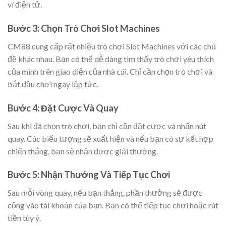
ví điện tử.
Bước 3: Chọn Trò Chơi Slot Machines
CM88 cung cấp rất nhiều trò chơi Slot Machines với các chủ
đề khác nhau. Bạn có thể dễ dàng tìm thấy trò chơi yêu thích
của mình trên giao diện của nhà cái. Chỉ cần chọn trò chơi và
bắt đầu chơi ngay lập tức.
Bước 4: Đặt Cược Và Quay
Sau khi đã chọn trò chơi, bạn chỉ cần đặt cược và nhấn nút
quay. Các biểu tượng sẽ xuất hiện và nếu bạn có sự kết hợp
chiến thắng, bạn sẽ nhận được giải thưởng.
Bước 5: Nhận Thưởng Và Tiếp Tục Chơi
Sau mỗi vòng quay, nếu bạn thắng, phần thưởng sẽ được
cộng vào tài khoản của bạn. Bạn có thể tiếp tục chơi hoặc rút
tiền tùy ý.