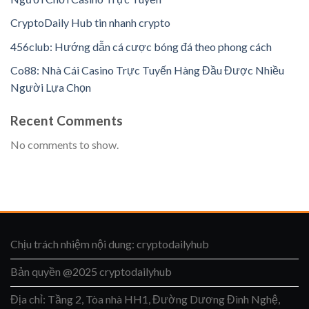
CryptoDaily Hub tin nhanh crypto
456club: Hướng dẫn cá cược bóng đá theo phong cách
Co88: Nhà Cái Casino Trực Tuyến Hàng Đầu Được Nhiều
Người Lựa Chọn
Recent Comments
No comments to show.
Chịu trách nhiệm nội dung: cryptodailyhub
Bản quyền @2025 cryptodailyhub
Địa chỉ: Tầng 2, Tòa nhà HH1, Đường Dương Đình Nghệ,