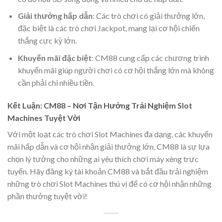
Giải thưởng hấp dẫn
: Các trò chơi có giải thưởng lớn,
đặc biệt là các trò chơi Jackpot, mang lại cơ hội chiến
thắng cực kỳ lớn.
Khuyến mãi đặc biệt
: CM88 cung cấp các chương trình
khuyến mãi giúp người chơi có cơ hội thắng lớn mà không
cần phải chi nhiều tiền.
Kết Luận: CM88 – Nơi Tận Hưởng Trải Nghiệm Slot
Machines Tuyệt Vời
Với một loạt các trò chơi Slot Machines đa dạng, các khuyến
mãi hấp dẫn và cơ hội nhận giải thưởng lớn, CM88 là sự lựa
chọn lý tưởng cho những ai yêu thích chơi máy xèng trực
tuyến. Hãy đăng ký tài khoản CM88 và bắt đầu trải nghiệm
những trò chơi Slot Machines thú vị để có cơ hội nhận những
phần thưởng tuyệt vời!