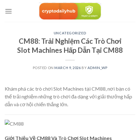
Skip
to
content
UNCATEGORIZED
CM88: Trải Nghiệm Các Trò Chơi
Slot Machines Hấp Dẫn Tại CM88
POSTED ON
MARCH 9, 2026
BY
ADMIN_WP
Khám phá các trò chơi Slot Machines tại CM88, nơi bạn có
thể trải nghiệm những trò chơi đa dạng với giải thưởng hấp
dẫn và cơ hội chiến thắng lớn.
Giới Thiệu Về CM88 Và Trò Chơi Slot Machines