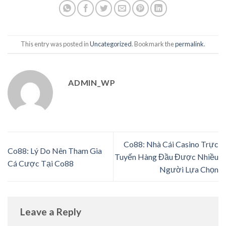
This entry was posted in
Uncategorized
. Bookmark the
permalink
.
ADMIN_WP
Co88: Nhà Cái Casino Trực
Co88: Lý Do Nên Tham Gia
Tuyến Hàng Đầu Được Nhiều
Cá Cược Tại Co88
Người Lựa Chọn
Leave a Reply