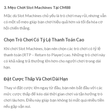
3. Mẹo Chơi Slot Machines Tại CM88
Mặc dù Slot Machines chủ yếu là trò chơi may rủi, nhưng vẫn
có một số mẹo giúp bạn chơi hiệu quả hơn và tối đa hóa cơ
hội chiến thắng.
Chọn Trò Chơi Có Tỷ Lệ Thanh Toán Cao
Khi chơi Slot Machines, bạn nên chọn các trò chơi có tỷ lệ
thanh toán (RTP – Return to Player) cao. Những trò chơi này
có khả năng trả thưởng lớn hơn cho người chơi trong dài
hạn.
Đặt Cược Thấp Và Chơi Dài Hạn
Thay vì đặt cược lớn ngay từ đầu, bạn nên bắt đầu với các
mức cược thấp để kéo dài thời gian chơi và tận hưởng trò
chơi lâu hơn. Điều này giúp bạn không bị mất quá nhiều tiền
nếu gặp vận xui.