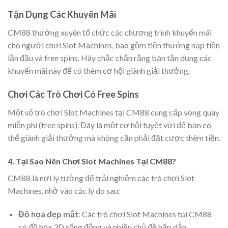
Tận Dụng Các Khuyến Mãi
CM88 thường xuyên tổ chức các chương trình khuyến mãi
cho người chơi Slot Machines, bao gồm tiền thưởng nạp tiền
lần đầu và free spins. Hãy chắc chắn rằng bạn tận dụng các
khuyến mãi này để có thêm cơ hội giành giải thưởng.
Chơi Các Trò Chơi Có Free Spins
Một số trò chơi Slot Machines tại CM88 cung cấp vòng quay
miễn phí (free spins). Đây là một cơ hội tuyệt vời để bạn có
thể giành giải thưởng mà không cần phải đặt cược thêm tiền.
4. Tại Sao Nên Chơi Slot Machines Tại CM88?
CM88 là nơi lý tưởng để trải nghiệm các trò chơi Slot
Machines, nhờ vào các lý do sau:
Đồ họa đẹp mắt
: Các trò chơi Slot Machines tại CM88
có đồ họa 3D sống động và nhiều chủ đề hấp dẫn.