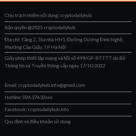
Chịu trách nhiệm nội dung: cryptodailyhub
Bản quyền @2025 cryptodailyhub
Địa chỉ: Tầng 2, Tòa nhà HH1, Đường Dương Đình Nghệ,
Phường Cầu Giấy, TP Hà Nội
Giấy phép thiết lập mạng xã hội số 499/GP-BTTTT do Bộ
Thông tin và Truyền thông cấp ngày 17/10/2022
Email:
cryptodailyhub.info@gmail.com
Hotline: 024.37632xxx
Facebook: cryptodailyhub.info
Quy định và điều khoản sử dụng