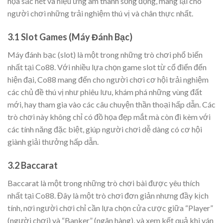
họa sắc nét và hiệu ứng âm thanh sống động, mang lại cho
người chơi những trải nghiệm thú vị và chân thực nhất.
3.1 Slot Games (Máy Đánh Bạc)
Máy đánh bạc (slot) là một trong những trò chơi phổ biến
nhất tại Co88. Với nhiều lựa chọn game slot từ cổ điển đến
hiện đại, Co88 mang đến cho người chơi cơ hội trải nghiệm
các chủ đề thú vị như phiêu lưu, khám phá những vùng đất
mới, hay tham gia vào các câu chuyện thần thoại hấp dẫn. Các
trò chơi này không chỉ có đồ họa đẹp mắt mà còn đi kèm với
các tính năng đặc biệt, giúp người chơi dễ dàng có cơ hội
giành giải thưởng hấp dẫn.
3.2 Baccarat
Baccarat là một trong những trò chơi bài được yêu thích
nhất tại Co88. Đây là một trò chơi đơn giản nhưng đầy kịch
tính, nơi người chơi chỉ cần lựa chọn cửa cược giữa “Player”
(người chơi) và “Banker” (ngân hàng), và xem kết quả khi ván