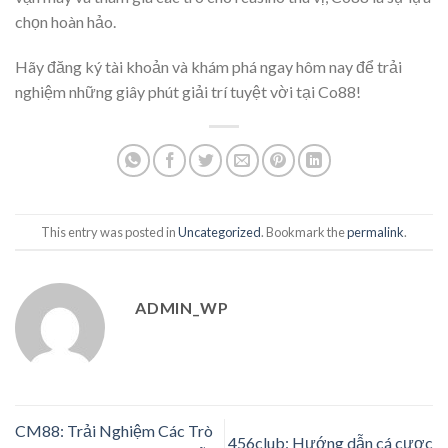
chọn hoàn hảo.
Hãy đăng ký tài khoản và khám phá ngay hôm nay để trải
nghiệm những giây phút giải trí tuyệt vời tại Co88!
This entry was posted in
Uncategorized
. Bookmark the
permalink
.
ADMIN_WP
CM88: Trải Nghiệm Các Trò
456club: Hướng dẫn cá cược