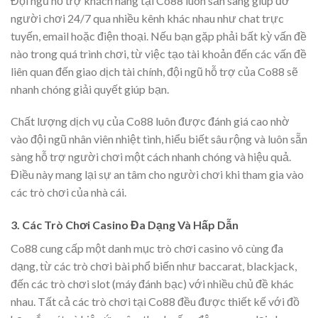
Đội ngũ hỗ trợ khách hàng tại Co88 luôn sẵn sàng giúp đỡ
người chơi 24/7 qua nhiều kênh khác nhau như chat trực
tuyến, email hoặc điện thoại. Nếu bạn gặp phải bất kỳ vấn đề
nào trong quá trình chơi, từ việc tạo tài khoản đến các vấn đề
liên quan đến giao dịch tài chính, đội ngũ hỗ trợ của Co88 sẽ
nhanh chóng giải quyết giúp bạn.
Chất lượng dịch vụ của Co88 luôn được đánh giá cao nhờ
vào đội ngũ nhân viên nhiệt tình, hiểu biết sâu rộng và luôn sẵn
sàng hỗ trợ người chơi một cách nhanh chóng và hiệu quả.
Điều này mang lại sự an tâm cho người chơi khi tham gia vào
các trò chơi của nhà cái.
3. Các Trò Chơi Casino Đa Dạng Và Hấp Dẫn
Co88 cung cấp một danh mục trò chơi casino vô cùng đa
dạng, từ các trò chơi bài phổ biến như baccarat, blackjack,
đến các trò chơi slot (máy đánh bạc) với nhiều chủ đề khác
nhau. Tất cả các trò chơi tại Co88 đều được thiết kế với đồ