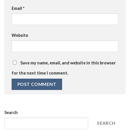
Email
*
Website
Save my name, email, and website in this browser
for the next time I comment.
Search
SEARCH