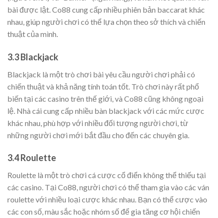
bài được lật. Co88 cung cấp nhiều phiên bản baccarat khác
nhau, giúp người chơi có thể lựa chọn theo sở thích và chiến
thuật của mình.
3.3 Blackjack
Blackjack là một trò chơi bài yêu cầu người chơi phải có
chiến thuật và khả năng tính toán tốt. Trò chơi này rất phổ
biến tại các casino trên thế giới, và Co88 cũng không ngoại
lệ. Nhà cái cung cấp nhiều bàn blackjack với các mức cược
khác nhau, phù hợp với nhiều đối tượng người chơi, từ
những người chơi mới bắt đầu cho đến các chuyên gia.
3.4 Roulette
Roulette là một trò chơi cá cược cổ điển không thể thiếu tại
các casino. Tại Co88, người chơi có thể tham gia vào các ván
roulette với nhiều loại cược khác nhau. Bạn có thể cược vào
các con số, màu sắc hoặc nhóm số để gia tăng cơ hội chiến