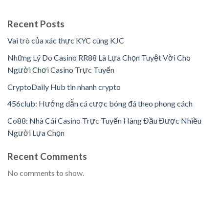
Recent Posts
Vai trò của xác thực KYC cùng KJC
Những Lý Do Casino RR88 Là Lựa Chọn Tuyệt Vời Cho
Người Chơi Casino Trực Tuyến
CryptoDaily Hub tin nhanh crypto
456club: Hướng dẫn cá cược bóng đá theo phong cách
Co88: Nhà Cái Casino Trực Tuyến Hàng Đầu Được Nhiều
Người Lựa Chọn
Recent Comments
No comments to show.